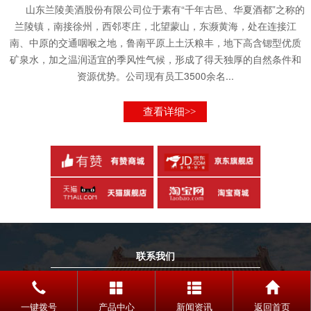
山东兰陵美酒股份有限公司位于素有“千年古邑、华夏酒都”之称的
兰陵镇，南接徐州，西邻枣庄，北望蒙山，东濒黄海，处在连接江
南、中原的交通咽喉之地，鲁南平原上土沃粮丰，地下高含锶型优质
矿泉水，加之温润适宜的季风性气候，形成了得天独厚的自然条件和
资源优势。公司现有员工3500余名...
查看详细>>
联系我们
TELEPHONE
0539-5588998
一键拨号
产品中心
新闻资讯
返回首页